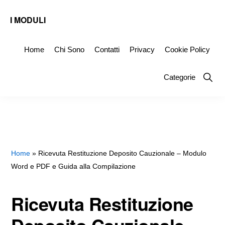
Skip
Skip
Skip
I MODULI
to
to
to
Fac
primary
main
primary
Simile
Home
Chi Sono
Contatti
Privacy
Cookie Policy
navigation
content
sidebar
Editabili
Show
Categorie
da
Searc
Scaricare
Home
»
Ricevuta Restituzione Deposito Cauzionale – Modulo
Word e PDF e Guida alla Compilazione
Ricevuta Restituzione