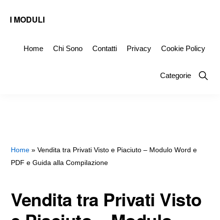
Skip
Skip
Skip
I MODULI
to
to
to
Fac
primary
main
primary
Simile
Home
Chi Sono
Contatti
Privacy
Cookie Policy
navigation
content
sidebar
Editabili
Show
Categorie
da
Searc
Scaricare
Home
»
Vendita tra Privati Visto e Piaciuto – Modulo Word e
PDF e Guida alla Compilazione
Vendita tra Privati Visto