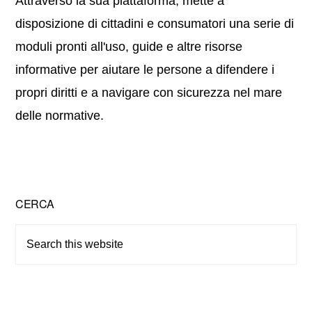
Attraverso la sua piattaforma, mette a
disposizione di cittadini e consumatori una serie di
moduli pronti all'uso, guide e altre risorse
informative per aiutare le persone a difendere i
propri diritti e a navigare con sicurezza nel mare
delle normative.
Primary
CERCA
Sidebar
Search
this
website