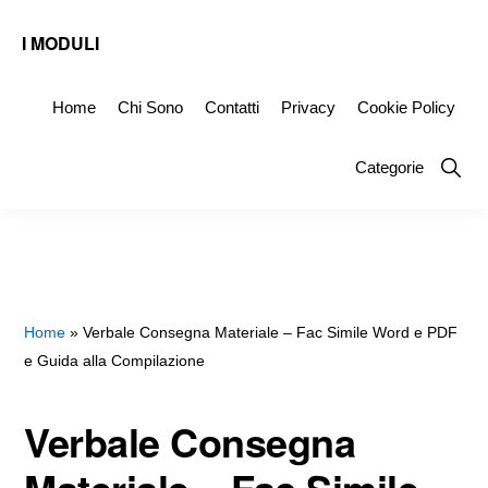
Skip
Skip
Skip
I MODULI
to
to
to
Fac
primary
main
primary
Simile
Home
Chi Sono
Contatti
Privacy
Cookie Policy
navigation
content
sidebar
Editabili
Show
Categorie
da
Searc
Scaricare
Home
»
Verbale Consegna Materiale – Fac Simile Word e PDF
e Guida alla Compilazione
Verbale Consegna