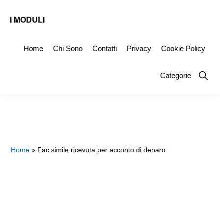
Skip
Skip
Skip
I MODULI
to
to
to
Fac
primary
main
primary
Simile
Home
Chi Sono
Contatti
Privacy
Cookie Policy
navigation
content
sidebar
Editabili
Show
Categorie
da
Searc
Scaricare
Home
»
Fac simile ricevuta per acconto di denaro