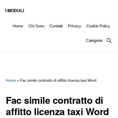
Skip
Skip
Skip
I MODULI
to
to
to
Fac
primary
main
primary
Simile
Home
Chi Sono
Contatti
Privacy
Cookie Policy
navigation
content
sidebar
Editabili
Show
Categorie
da
Searc
Scaricare
Home
»
Fac simile contratto di affitto licenza taxi Word
Fac simile contratto di
affitto licenza taxi Word