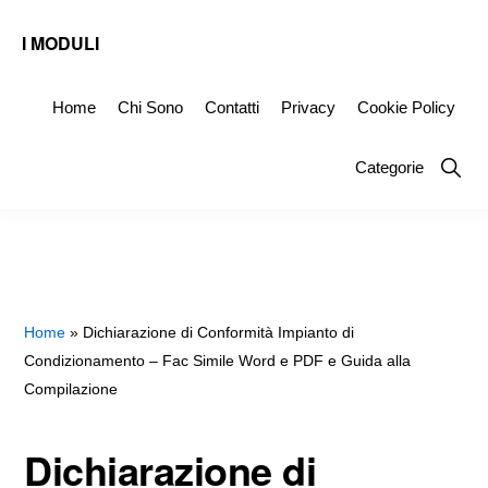
Skip
Skip
Skip
I MODULI
to
to
to
Fac
primary
main
primary
Simile
Home
Chi Sono
Contatti
Privacy
Cookie Policy
navigation
content
sidebar
Editabili
Show
Categorie
da
Searc
Scaricare
Home
»
Dichiarazione di Conformità Impianto di
Condizionamento – Fac Simile Word e PDF e Guida alla
Compilazione
Dichiarazione di