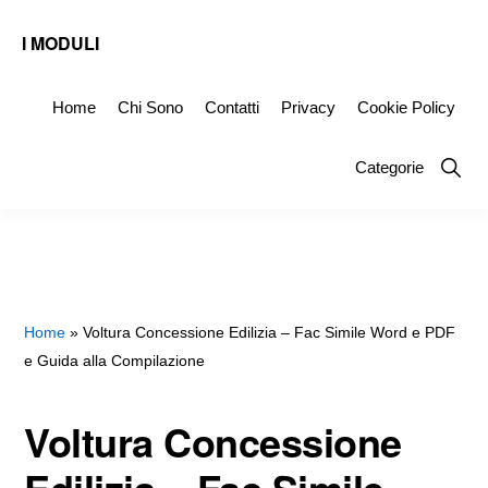
Skip
Skip
Skip
I MODULI
to
to
to
Fac
primary
main
primary
Simile
Home
Chi Sono
Contatti
Privacy
Cookie Policy
navigation
content
sidebar
Editabili
Show
Categorie
da
Searc
Scaricare
Home
»
Voltura Concessione Edilizia – Fac Simile Word e PDF
e Guida alla Compilazione
Voltura Concessione