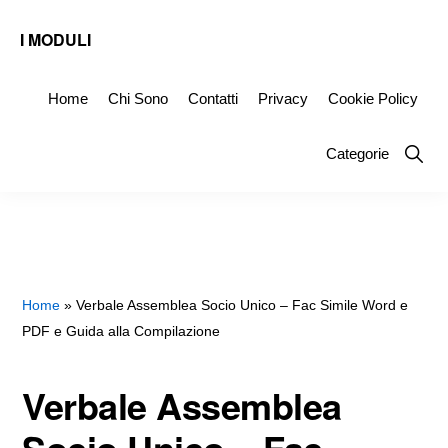
Skip
Skip
Skip
I MODULI
to
to
to
Fac
primary
main
primary
Simile
Home
Chi Sono
Contatti
Privacy
Cookie Policy
navigation
content
sidebar
Editabili
Show
Categorie
da
Searc
Scaricare
Home
»
Verbale Assemblea Socio Unico – Fac Simile Word e
PDF e Guida alla Compilazione
Verbale Assemblea