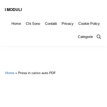
Skip
Skip
Skip
I MODULI
to
to
to
Fac
primary
main
primary
Simile
Home
Chi Sono
Contatti
Privacy
Cookie Policy
navigation
content
sidebar
Editabili
Show
Categorie
da
Searc
Scaricare
Home
»
Presa in carico auto PDF