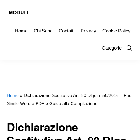
Skip
Skip
Skip
I MODULI
to
to
to
Fac
primary
main
primary
Simile
Home
Chi Sono
Contatti
Privacy
Cookie Policy
navigation
content
sidebar
Editabili
Show
Categorie
da
Searc
Scaricare
Home
»
Dichiarazione Sostitutiva Art. 80 Dlgs n. 50/2016 – Fac
Simile Word e PDF e Guida alla Compilazione
Dichiarazione