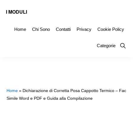
Skip
Skip
Skip
I MODULI
to
to
to
Fac
primary
main
primary
Simile
Home
Chi Sono
Contatti
Privacy
Cookie Policy
navigation
content
sidebar
Editabili
Show
Categorie
da
Searc
Scaricare
Home
»
Dichiarazione di Corretta Posa Cappotto Termico – Fac
Simile Word e PDF e Guida alla Compilazione